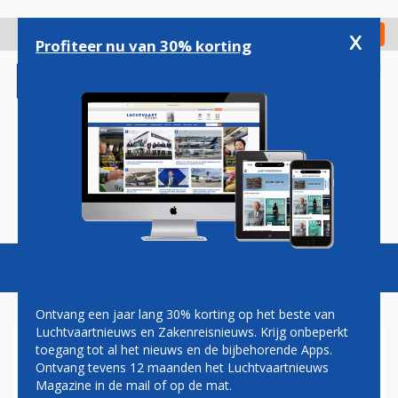
Overslaan
en
x
Digitaal Magazine
Registreer
Check in
naar
Profiteer nu van 30% korting
de
inhoud
gaan
Magazine
Podcasts
Vacatures
Toggl
naviga
Ontvang een jaar lang 30% korting op het beste van
Luchtvaartnieuws en Zakenreisnieuws. Krijg onbeperkt
toegang tot al het nieuws en de bijbehorende Apps.
EU261
Ontvang tevens 12 maanden het Luchtvaartnieuws
Magazine in de mail of op de mat.