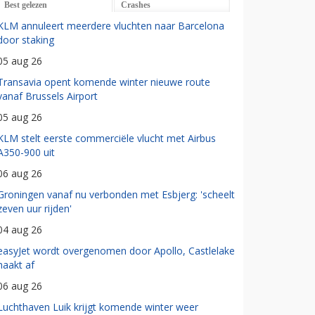
Best gelezen
Crashes
KLM annuleert meerdere vluchten naar Barcelona
door staking
05 aug 26
Transavia opent komende winter nieuwe route
vanaf Brussels Airport
05 aug 26
KLM stelt eerste commerciële vlucht met Airbus
A350-900 uit
06 aug 26
Groningen vanaf nu verbonden met Esbjerg: 'scheelt
zeven uur rijden'
04 aug 26
easyJet wordt overgenomen door Apollo, Castlelake
haakt af
06 aug 26
Luchthaven Luik krijgt komende winter weer