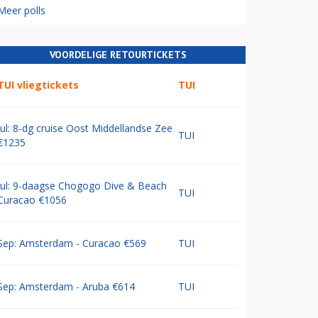
Meer polls
VOORDELIGE RETOURTICKETS
TUI vliegtickets
TUI
Jul: 8-dg cruise Oost Middellandse Zee
TUI
€1235
Jul: 9-daagse Chogogo Dive & Beach
TUI
Curacao €1056
Sep: Amsterdam - Curacao €569
TUI
Sep: Amsterdam - Aruba €614
TUI