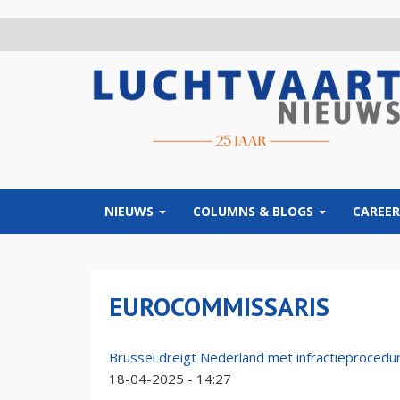
Overslaan
en
naar
de
inhoud
gaan
NIEUWS
COLUMNS & BLOGS
CAREER
EUROCOMMISSARIS
Brussel dreigt Nederland met infractieprocedur
18-04-2025 - 14:27