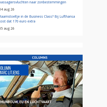
passagiersvluchten naar zonbestemmingen
04 aug 26
Raamstoeltje in de Business Class? Bij Lufthansa
kost dat 170 euro extra
05 aug 26
COLUMNS
MIJNBOUW, EU EN LUCHTVAART