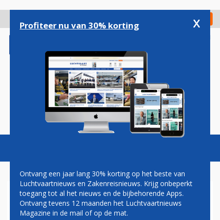
Overslaan
en
x
Digitaal Magazine
Registreer
Check in
naar
Profiteer nu van 30% korting
de
inhoud
gaan
Magazine
Podcasts
Vacatures
Toggl
naviga
Ontvang een jaar lang 30% korting op het beste van
Luchtvaartnieuws en Zakenreisnieuws. Krijg onbeperkt
toegang tot al het nieuws en de bijbehorende Apps.
FLES
Ontvang tevens 12 maanden het Luchtvaartnieuws
Magazine in de mail of op de mat.