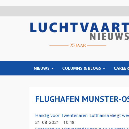
Overslaan
en
naar
de
inhoud
gaan
NIEUWS
COLUMNS & BLOGS
CAREER
FLUGHAFEN MUNSTER-O
Handig voor Twentenaren: Lufthansa vliegt we
21-08-2021 - 10:48