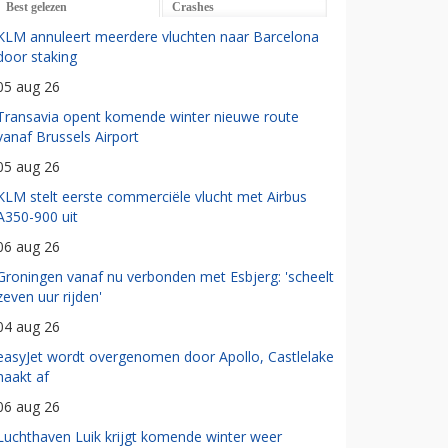
Best gelezen
Crashes
KLM annuleert meerdere vluchten naar Barcelona
door staking
05 aug 26
Transavia opent komende winter nieuwe route
vanaf Brussels Airport
05 aug 26
KLM stelt eerste commerciële vlucht met Airbus
A350-900 uit
06 aug 26
Groningen vanaf nu verbonden met Esbjerg: 'scheelt
zeven uur rijden'
04 aug 26
easyJet wordt overgenomen door Apollo, Castlelake
haakt af
06 aug 26
Luchthaven Luik krijgt komende winter weer