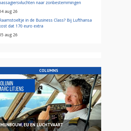
passagiersvluchten naar zonbestemmingen
04 aug 26
Raamstoeltje in de Business Class? Bij Lufthansa
kost dat 170 euro extra
05 aug 26
COLUMNS
MIJNBOUW, EU EN LUCHTVAART