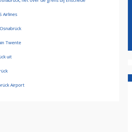
snabrück, net over de grens bij Enschede
 Airlines
 Osnabrück
tuin Twente
ck uit
rück
rück Airport