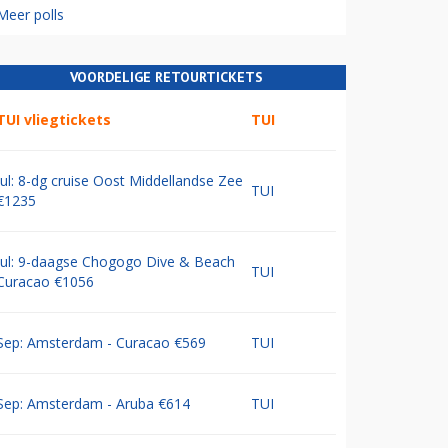
Meer polls
VOORDELIGE RETOURTICKETS
TUI vliegtickets
TUI
Jul: 8-dg cruise Oost Middellandse Zee
TUI
€1235
Jul: 9-daagse Chogogo Dive & Beach
TUI
Curacao €1056
Sep: Amsterdam - Curacao €569
TUI
Sep: Amsterdam - Aruba €614
TUI