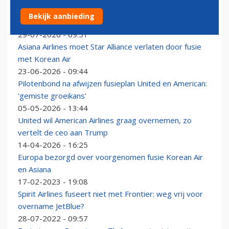
American was niet de enige Amerikaanse maatschappij
Bekijk aanbieding
waarmee United een fusie wilde
29-07-2026 - 09:51
Asiana Airlines moet Star Alliance verlaten door fusie
met Korean Air
23-06-2026 - 09:44
Pilotenbond na afwijzen fusieplan United en American:
'gemiste groeikans'
05-05-2026 - 13:44
United wil American Airlines graag overnemen, zo
vertelt de ceo aan Trump
14-04-2026 - 16:25
Europa bezorgd over voorgenomen fusie Korean Air
en Asiana
17-02-2023 - 19:08
Spirit Airlines fuseert niet met Frontier: weg vrij voor
overname JetBlue?
28-07-2022 - 09:57