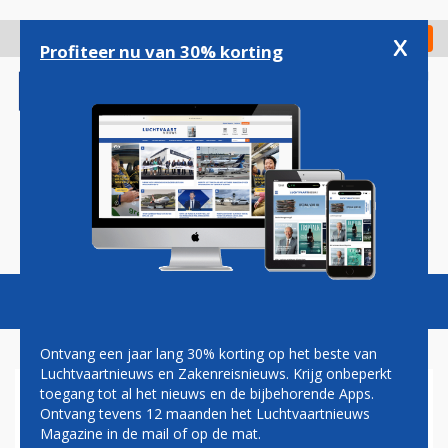
Overslaan
en
x
Digitaal Magazine
Registreer
Check in
naar
Profiteer nu van 30% korting
de
inhoud
gaan
Magazine
Podcasts
Vacatures
Toggl
naviga
Ontvang een jaar lang 30% korting op het beste van
Luchtvaartnieuws en Zakenreisnieuws. Krijg onbeperkt
toegang tot al het nieuws en de bijbehorende Apps.
FUSIE
Ontvang tevens 12 maanden het Luchtvaartnieuws
Magazine in de mail of op de mat.