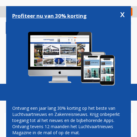
Overslaan
en
x
Digitaal Magazine
Registreer
Check in
naar
Profiteer nu van 30% korting
de
inhoud
gaan
Magazine
Podcasts
Vacatures
Toggl
naviga
Ontvang een jaar lang 30% korting op het beste van
Luchtvaartnieuws en Zakenreisnieuws. Krijg onbeperkt
toegang tot al het nieuws en de bijbehorende Apps.
FUSIE
Ontvang tevens 12 maanden het Luchtvaartnieuws
Magazine in de mail of op de mat.