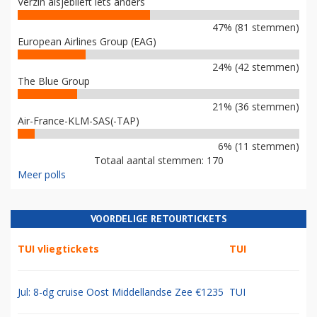
Verzin alsjeblieft iets anders
47% (81 stemmen)
European Airlines Group (EAG)
24% (42 stemmen)
The Blue Group
21% (36 stemmen)
Air-France-KLM-SAS(-TAP)
6% (11 stemmen)
Totaal aantal stemmen: 170
Meer polls
VOORDELIGE RETOURTICKETS
TUI vliegtickets
TUI
Jul: 8-dg cruise Oost Middellandse Zee €1235
TUI