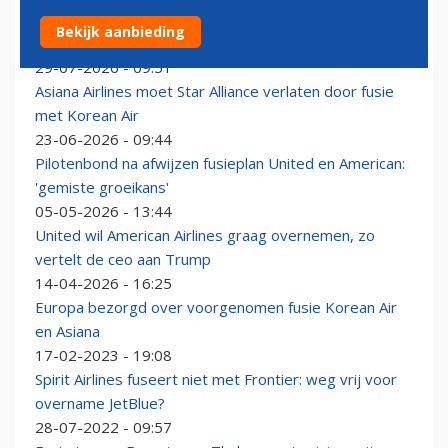
American was niet de enige Amerikaanse maatschappij
Bekijk aanbieding
waarmee United een fusie wilde
29-07-2026 - 09:51
Asiana Airlines moet Star Alliance verlaten door fusie
met Korean Air
23-06-2026 - 09:44
Pilotenbond na afwijzen fusieplan United en American:
'gemiste groeikans'
05-05-2026 - 13:44
United wil American Airlines graag overnemen, zo
vertelt de ceo aan Trump
14-04-2026 - 16:25
Europa bezorgd over voorgenomen fusie Korean Air
en Asiana
17-02-2023 - 19:08
Spirit Airlines fuseert niet met Frontier: weg vrij voor
overname JetBlue?
28-07-2022 - 09:57