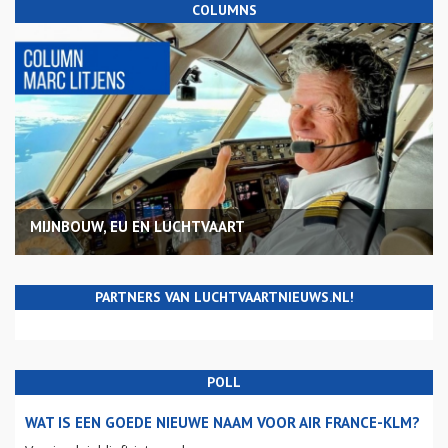
COLUMNS
MIJNBOUW, EU EN LUCHTVAART
PARTNERS VAN LUCHTVAARTNIEUWS.NL!
POLL
WAT IS EEN GOEDE NIEUWE NAAM VOOR AIR FRANCE-KLM?