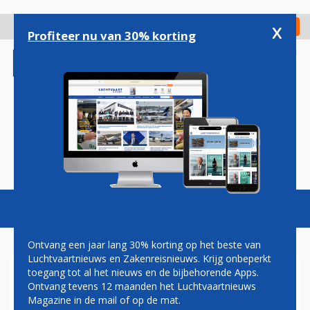
Overslaan
en
x
Digitaal Magazine
Registreer
Check in
naar
Profiteer nu van 30% korting
de
inhoud
gaan
Magazine
Podcasts
Vacatures
Toggl
naviga
Ontvang een jaar lang 30% korting op het beste van
Luchtvaartnieuws en Zakenreisnieuws. Krijg onbeperkt
toegang tot al het nieuws en de bijbehorende Apps.
G800
Ontvang tevens 12 maanden het Luchtvaartnieuws
Magazine in de mail of op de mat.