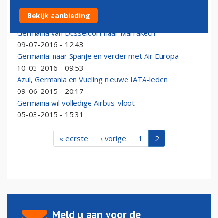
'Germania dicht bij grote order Airbus A320'
Bekijk aanbieding
10-07-2016 - 16:55
Germania van Düsseldorf naar Marrakech
09-07-2016 - 12:43
Germania: naar Spanje en verder met Air Europa
10-03-2016 - 09:53
Azul, Germania en Vueling nieuwe IATA-leden
09-06-2015 - 20:17
Germania wil volledige Airbus-vloot
05-03-2015 - 15:31
« eerste
‹ vorige
1
2
Meld u aan voor de