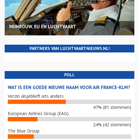
MIJNBOUW, EU EN LUCHTVAART
PARTNERS VAN LUCHTVAARTNIEUWS.NL!
POLL
WAT IS EEN GOEDE NIEUWE NAAM VOOR AIR FRANCE-KLM?
Verzin alsjeblieft iets anders
47% (81 stemmen)
European Airlines Group (EAG)
24% (42 stemmen)
The Blue Group