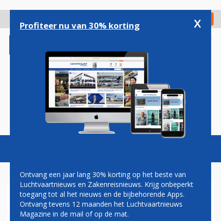
Overslaan
en
x
Digitaal Magazine
Registreer
Check in
naar
Profiteer nu van 30% korting
de
inhoud
gaan
Magazine
Podcasts
Vacatures
Toggl
naviga
Ontvang een jaar lang 30% korting op het beste van
Luchtvaartnieuws en Zakenreisnieuws. Krijg onbeperkt
toegang tot al het nieuws en de bijbehorende Apps.
GERMANIA
Ontvang tevens 12 maanden het Luchtvaartnieuws
Magazine in de mail of op de mat.