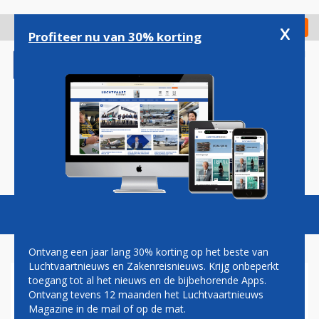
Overslaan
en
x
Digitaal Magazine
Registreer
Check in
naar
Profiteer nu van 30% korting
de
inhoud
gaan
Magazine
Podcasts
Vacatures
Toggl
naviga
Ontvang een jaar lang 30% korting op het beste van
Luchtvaartnieuws en Zakenreisnieuws. Krijg onbeperkt
toegang tot al het nieuws en de bijbehorende Apps.
AZUL, GERMANIA EN VUELING
Ontvang tevens 12 maanden het Luchtvaartnieuws
NIEUWE IATA-LEDEN
Magazine in de mail of op de mat.