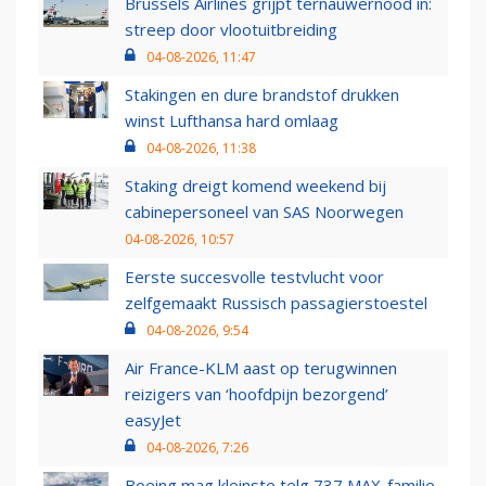
Brussels Airlines grijpt ternauwernood in:
streep door vlootuitbreiding
04-08-2026, 11:47
Stakingen en dure brandstof drukken
winst Lufthansa hard omlaag
04-08-2026, 11:38
Staking dreigt komend weekend bij
cabinepersoneel van SAS Noorwegen
04-08-2026, 10:57
Eerste succesvolle testvlucht voor
zelfgemaakt Russisch passagierstoestel
04-08-2026, 9:54
Air France-KLM aast op terugwinnen
reizigers van ‘hoofdpijn bezorgend’
easyJet
04-08-2026, 7:26
Boeing mag kleinste telg 737 MAX-familie