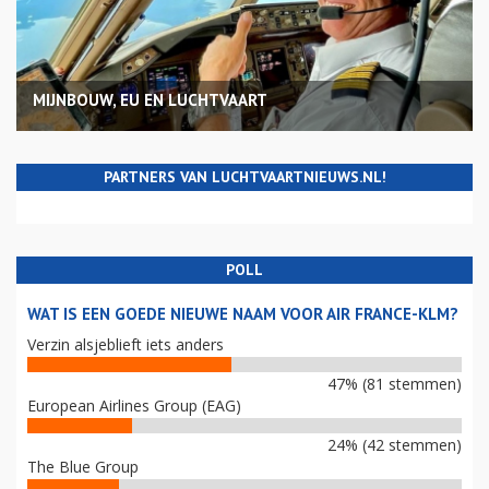
MIJNBOUW, EU EN LUCHTVAART
PARTNERS VAN LUCHTVAARTNIEUWS.NL!
POLL
WAT IS EEN GOEDE NIEUWE NAAM VOOR AIR FRANCE-KLM?
Verzin alsjeblieft iets anders
47% (81 stemmen)
European Airlines Group (EAG)
24% (42 stemmen)
The Blue Group