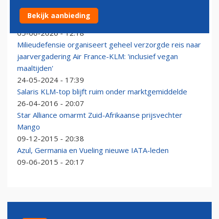
Luchtvaartleiders bijeen in Rio: gevolgen crisis Midden-
Bekijk aanbieding
Oosten hoog op de agenda
05-06-2026 - 12:18
Milieudefensie organiseert geheel verzorgde reis naar
jaarvergadering Air France-KLM: 'inclusief vegan
maaltijden'
24-05-2024 - 17:39
Salaris KLM-top blijft ruim onder marktgemiddelde
26-04-2016 - 20:07
Star Alliance omarmt Zuid-Afrikaanse prijsvechter
Mango
09-12-2015 - 20:38
Azul, Germania en Vueling nieuwe IATA-leden
09-06-2015 - 20:17