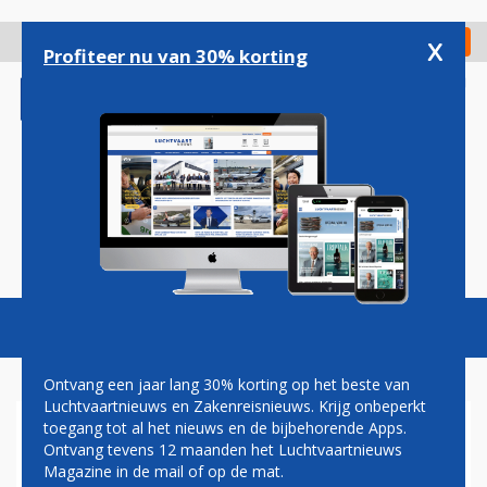
Overslaan
en
x
Digitaal Magazine
Registreer
Check in
naar
Profiteer nu van 30% korting
de
inhoud
gaan
Magazine
Podcasts
Vacatures
Toggl
naviga
Ontvang een jaar lang 30% korting op het beste van
Luchtvaartnieuws en Zakenreisnieuws. Krijg onbeperkt
toegang tot al het nieuws en de bijbehorende Apps.
JAARVERGADERING
Ontvang tevens 12 maanden het Luchtvaartnieuws
Magazine in de mail of op de mat.