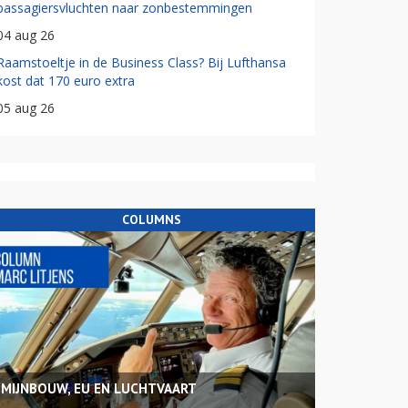
passagiersvluchten naar zonbestemmingen
04 aug 26
Raamstoeltje in de Business Class? Bij Lufthansa
kost dat 170 euro extra
05 aug 26
COLUMNS
MIJNBOUW, EU EN LUCHTVAART