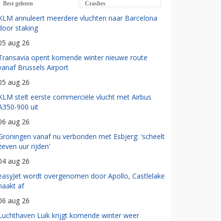
Best gelezen
Crashes
KLM annuleert meerdere vluchten naar Barcelona
door staking
05 aug 26
Transavia opent komende winter nieuwe route
vanaf Brussels Airport
05 aug 26
KLM stelt eerste commerciële vlucht met Airbus
A350-900 uit
06 aug 26
Groningen vanaf nu verbonden met Esbjerg: 'scheelt
zeven uur rijden'
04 aug 26
easyJet wordt overgenomen door Apollo, Castlelake
haakt af
06 aug 26
Luchthaven Luik krijgt komende winter weer