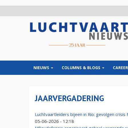
Overslaan
en
naar
de
inhoud
gaan
NIEUWS
COLUMNS & BLOGS
CAREER
JAARVERGADERING
Luchtvaartleiders bijeen in Rio: gevolgen cri
05-06-2026 - 12:18