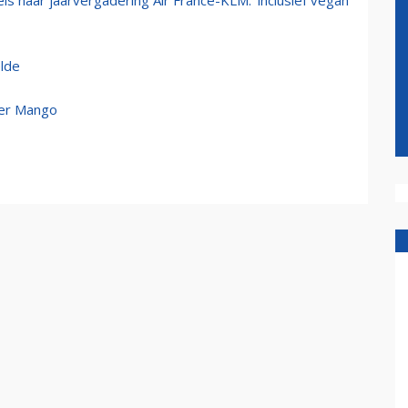
is naar jaarvergadering Air France-KLM: 'inclusief vegan
elde
ter Mango