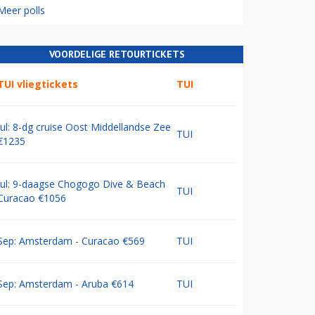
Meer polls
VOORDELIGE RETOURTICKETS
TUI vliegtickets
TUI
Jul: 8-dg cruise Oost Middellandse Zee
TUI
€1235
Jul: 9-daagse Chogogo Dive & Beach
TUI
Curacao €1056
Sep: Amsterdam - Curacao €569
TUI
Sep: Amsterdam - Aruba €614
TUI