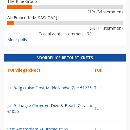
The Blue Group
21% (36 stemmen)
Air-France-KLM-SAS(-TAP)
6% (11 stemmen)
Totaal aantal stemmen: 170
Meer polls
VOORDELIGE RETOURTICKETS
TUI vliegtickets
TUI
Jul: 8-dg cruise Oost Middellandse Zee €1235
TUI
Jul: 9-daagse Chogogo Dive & Beach Curacao
TUI
€1056
Sep: Amsterdam - Curacao €569
TUI