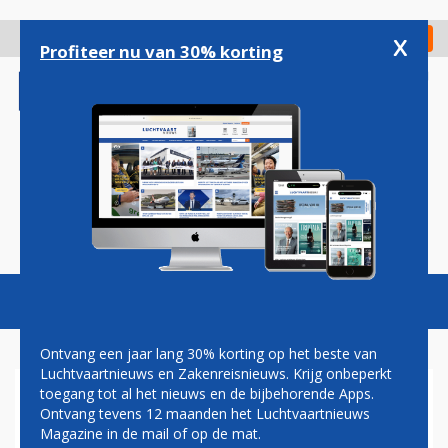
Overslaan
en
x
Digitaal Magazine
Registreer
Check in
naar
Profiteer nu van 30% korting
de
inhoud
gaan
Magazine
Podcasts
Vacatures
Toggl
naviga
Ontvang een jaar lang 30% korting op het beste van
Luchtvaartnieuws en Zakenreisnieuws. Krijg onbeperkt
toegang tot al het nieuws en de bijbehorende Apps.
TYLER
Ontvang tevens 12 maanden het Luchtvaartnieuws
Magazine in de mail of op de mat.