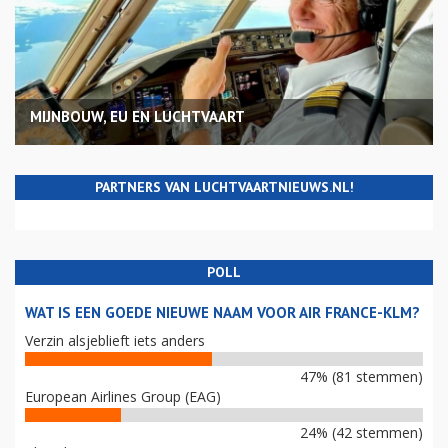
MIJNBOUW, EU EN LUCHTVAART
PARTNERS VAN LUCHTVAARTNIEUWS.NL!
POLL
WAT IS EEN GOEDE NIEUWE NAAM VOOR AIR FRANCE-KLM?
Verzin alsjeblieft iets anders
47% (81 stemmen)
European Airlines Group (EAG)
24% (42 stemmen)