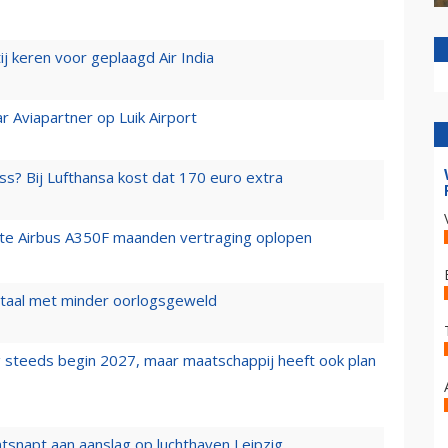
j keren voor geplaagd Air India
r Aviapartner op Luik Airport
ss? Bij Lufthansa kost dat 170 euro extra
rste Airbus A350F maanden vertraging oplopen
wartaal met minder oorlogsgeweld
 steeds begin 2027, maar maatschappij heeft ook plan
tsnapt aan aanslag op luchthaven Leipzig