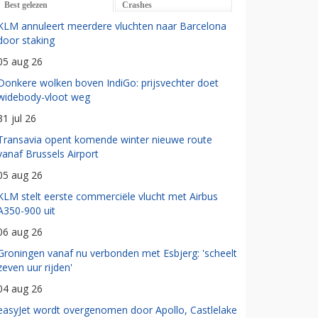
Best gelezen
Crashes
KLM annuleert meerdere vluchten naar Barcelona
door staking
05 aug 26
Donkere wolken boven IndiGo: prijsvechter doet
widebody-vloot weg
31 jul 26
Transavia opent komende winter nieuwe route
vanaf Brussels Airport
05 aug 26
KLM stelt eerste commerciële vlucht met Airbus
A350-900 uit
06 aug 26
Groningen vanaf nu verbonden met Esbjerg: 'scheelt
zeven uur rijden'
04 aug 26
easyJet wordt overgenomen door Apollo, Castlelake