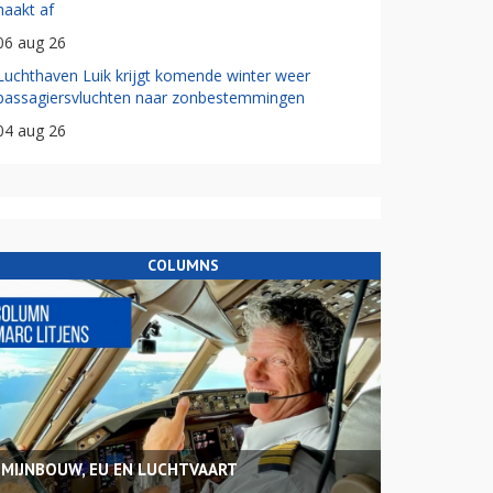
haakt af
06 aug 26
Luchthaven Luik krijgt komende winter weer
passagiersvluchten naar zonbestemmingen
04 aug 26
COLUMNS
MIJNBOUW, EU EN LUCHTVAART