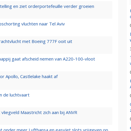
elling en ziet orderportefeuille verder groeien
chorting vluchten naar Tel Aviv
vrachtvlucht met Boeing 777F ooit uit
happij gaat afscheid nemen van A220-100-vloot
 Apollo, Castlelake haakt af
n de luchtvaart
t vliegveld Maastricht zich aan bij ANVR
t onder meer Lufthansa en easyJet slots vrijgeven op