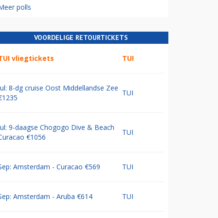
Meer polls
VOORDELIGE RETOURTICKETS
TUI vliegtickets
TUI
Jul: 8-dg cruise Oost Middellandse Zee
TUI
€1235
Jul: 9-daagse Chogogo Dive & Beach
TUI
Curacao €1056
Sep: Amsterdam - Curacao €569
TUI
Sep: Amsterdam - Aruba €614
TUI