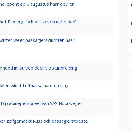
hol opent op 6 augustus haar deuren
t Esbjerg: 'scheelt zeven uur rijden'
 winter weer passagiersvluchten naar
ernood in: streep door vlootuitbreiding
ukken winst Lufthansa hard omlaag
 bij cabinepersoneel van SAS Noorwegen
voor zelfgemaakt Russisch passagierstoestel