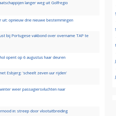
aatschappijen langer weg uit Golfregio
er uit: opnieuw drie nieuwe bestemmingen
rust bij Portugese vakbond over overname TAP te
hol opent op 6 augustus haar deuren
t Esbjerg: 'scheelt zeven uur rijden'
 winter weer passagiersvluchten naar
ernood in: streep door vlootuitbreiding