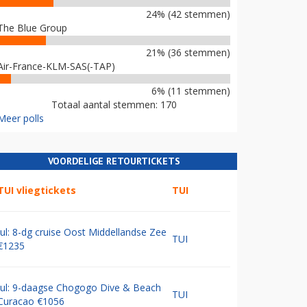
24% (42 stemmen)
The Blue Group
21% (36 stemmen)
Air-France-KLM-SAS(-TAP)
6% (11 stemmen)
Totaal aantal stemmen: 170
Meer polls
VOORDELIGE RETOURTICKETS
TUI vliegtickets
TUI
Jul: 8-dg cruise Oost Middellandse Zee
TUI
€1235
Jul: 9-daagse Chogogo Dive & Beach
TUI
Curacao €1056