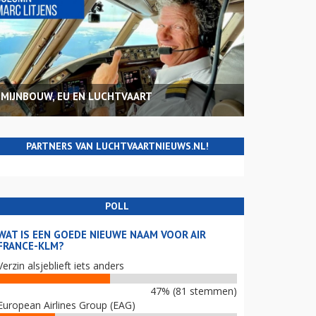
MIJNBOUW, EU EN LUCHTVAART
PARTNERS VAN LUCHTVAARTNIEUWS.NL!
POLL
WAT IS EEN GOEDE NIEUWE NAAM VOOR AIR
FRANCE-KLM?
Verzin alsjeblieft iets anders
47% (81 stemmen)
European Airlines Group (EAG)