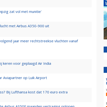
ipzig zat vol met munitie'
lucht met Airbus A350-900 uit
 volgend jaar meer rechtstreekse vluchten vanaf
j keren voor geplaagd Air India
r Aviapartner op Luik Airport
ss? Bij Lufthansa kost dat 170 euro extra
rste Airbus A350F maanden vertraging oplopen