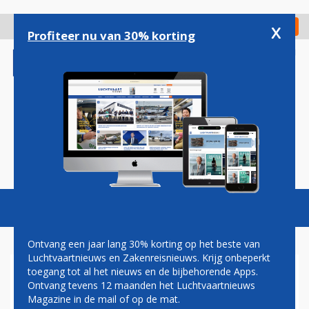
Overslaan
en
x
Digitaal Magazine
Registreer
Check in
naar
Profiteer nu van 30% korting
de
inhoud
gaan
Magazine
Podcasts
Vacatures
Toggl
naviga
Ontvang een jaar lang 30% korting op het beste van
Luchtvaartnieuws en Zakenreisnieuws. Krijg onbeperkt
toegang tot al het nieuws en de bijbehorende Apps.
GOEDKOPE VLIEGTICKETS
Ontvang tevens 12 maanden het Luchtvaartnieuws
Magazine in de mail of op de mat.