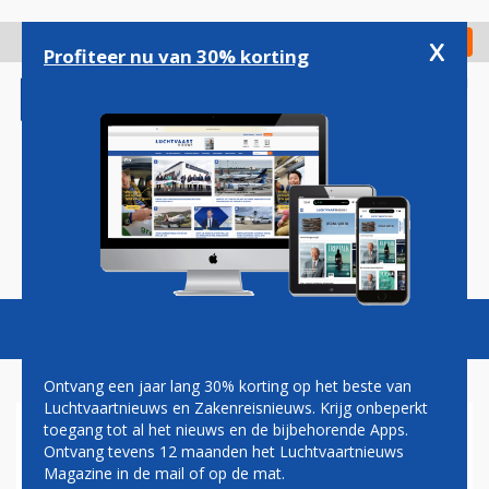
Overslaan
en
x
Digitaal Magazine
Registreer
Check in
naar
Profiteer nu van 30% korting
de
inhoud
gaan
Magazine
Podcasts
Vacatures
Toggl
naviga
Ontvang een jaar lang 30% korting op het beste van
Luchtvaartnieuws en Zakenreisnieuws. Krijg onbeperkt
toegang tot al het nieuws en de bijbehorende Apps.
GREAT DANE AIRLINES
Ontvang tevens 12 maanden het Luchtvaartnieuws
Magazine in de mail of op de mat.