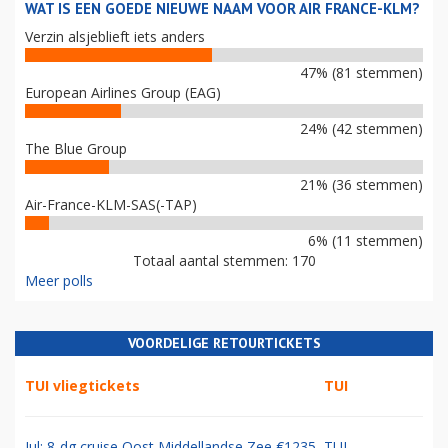
WAT IS EEN GOEDE NIEUWE NAAM VOOR AIR FRANCE-KLM?
Verzin alsjeblieft iets anders
47% (81 stemmen)
European Airlines Group (EAG)
24% (42 stemmen)
The Blue Group
21% (36 stemmen)
Air-France-KLM-SAS(-TAP)
6% (11 stemmen)
Totaal aantal stemmen: 170
Meer polls
VOORDELIGE RETOURTICKETS
TUI vliegtickets
TUI
Jul: 8-dg cruise Oost Middellandse Zee €1235
TUI