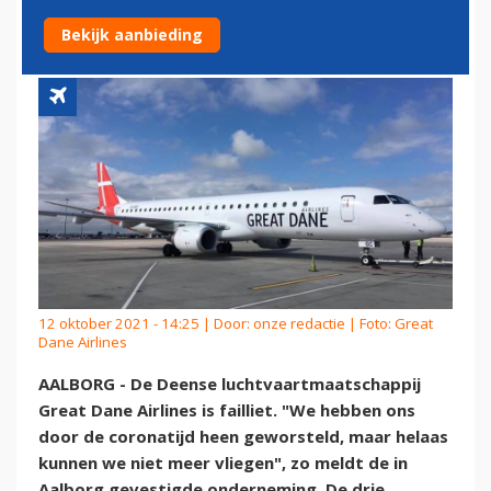
WE NIET MEER VLIEGEN'
Bekijk aanbieding
12 oktober 2021 - 14:25 | Door:
onze redactie
| Foto: Great
Dane Airlines
AALBORG - De Deense luchtvaartmaatschappij
Great Dane Airlines is failliet. "We hebben ons
door de coronatijd heen geworsteld, maar helaas
kunnen we niet meer vliegen", zo meldt de in
Aalborg gevestigde onderneming. De drie