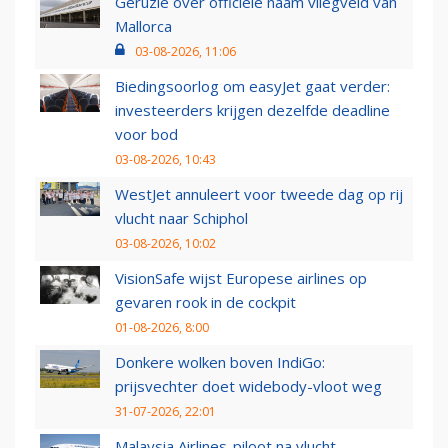
Geruzie over officiële naam vliegveld van
Mallorca
03-08-2026, 11:06
Biedingsoorlog om easyJet gaat verder:
investeerders krijgen dezelfde deadline
voor bod
03-08-2026, 10:43
WestJet annuleert voor tweede dag op rij
vlucht naar Schiphol
03-08-2026, 10:02
VisionSafe wijst Europese airlines op
gevaren rook in de cockpit
01-08-2026, 8:00
Donkere wolken boven IndiGo:
prijsvechter doet widebody-vloot weg
31-07-2026, 22:01
Malaysia Airlines-piloot na vlucht