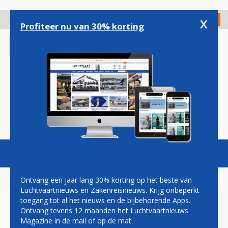
Overslaan
en
x
Digitaal Magazine
Registreer
Check in
naar
Profiteer nu van 30% korting
de
inhoud
gaan
Magazine
Podcasts
Vacatures
Toggl
naviga
Ontvang een jaar lang 30% korting op het beste van
Luchtvaartnieuws en Zakenreisnieuws. Krijg onbeperkt
toegang tot al het nieuws en de bijbehorende Apps.
GREAT DANE AIRLINES IS
Ontvang tevens 12 maanden het Luchtvaartnieuws
FAILLIET: 'HELAAS KUNNEN
Magazine in de mail of op de mat.