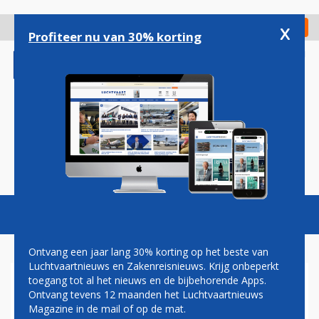
Overslaan
en
x
Digitaal Magazine
Registreer
Check in
naar
Profiteer nu van 30% korting
de
inhoud
gaan
Magazine
Podcasts
Vacatures
Toggl
naviga
Ontvang een jaar lang 30% korting op het beste van
Luchtvaartnieuws en Zakenreisnieuws. Krijg onbeperkt
toegang tot al het nieuws en de bijbehorende Apps.
HANDDRUK
Ontvang tevens 12 maanden het Luchtvaartnieuws
Magazine in de mail of op de mat.