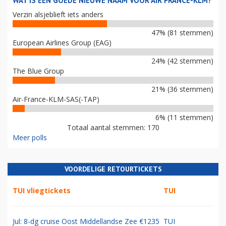
WAT IS EEN GOEDE NIEUWE NAAM VOOR AIR FRANCE-KLM?
Verzin alsjeblieft iets anders
47% (81 stemmen)
European Airlines Group (EAG)
24% (42 stemmen)
The Blue Group
21% (36 stemmen)
Air-France-KLM-SAS(-TAP)
6% (11 stemmen)
Totaal aantal stemmen: 170
Meer polls
VOORDELIGE RETOURTICKETS
TUI vliegtickets
TUI
Jul: 8-dg cruise Oost Middellandse Zee €1235
TUI