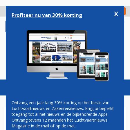
Overslaan
en
x
Digitaal Magazine
Registreer
Check in
naar
Profiteer nu van 30% korting
de
inhoud
gaan
Magazine
Podcasts
Vacatures
Toggl
naviga
Ontvang een jaar lang 30% korting op het beste van
Luchtvaartnieuws en Zakenreisnieuws. Krijg onbeperkt
toegang tot al het nieuws en de bijbehorende Apps.
HENRI BONTENBAL CDA
Ontvang tevens 12 maanden het Luchtvaartnieuws
Magazine in de mail of op de mat.