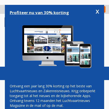
Overslaan
en
x
Digitaal Magazine
Registreer
Check in
naar
Profiteer nu van 30% korting
de
inhoud
gaan
Magazine
Podcasts
Vacatures
Toggl
naviga
Ontvang een jaar lang 30% korting op het beste van
Luchtvaartnieuws en Zakenreisnieuws. Krijg onbeperkt
toegang tot al het nieuws en de bijbehorende Apps.
HOGESCHOOL VAN
Ontvang tevens 12 maanden het Luchtvaartnieuws
AMSTERDAM
Magazine in de mail of op de mat.