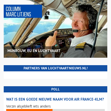
MIJNBOUW, EU EN LUCHTVAART
PARTNERS VAN LUCHTVAARTNIEUWS.NL!
POLL
WAT IS EEN GOEDE NIEUWE NAAM VOOR AIR FRANCE-KLM?
Verzin alsjeblieft iets anders