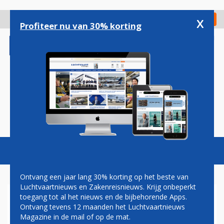
Overslaan
en
x
Digitaal Magazine
Registreer
Check in
naar
Profiteer nu van 30% korting
de
inhoud
gaan
Magazine
Podcasts
Vacatures
Toggl
naviga
Ontvang een jaar lang 30% korting op het beste van
Luchtvaartnieuws en Zakenreisnieuws. Krijg onbeperkt
toegang tot al het nieuws en de bijbehorende Apps.
HOGESNELHEIDSLIJN
Ontvang tevens 12 maanden het Luchtvaartnieuws
Magazine in de mail of op de mat.