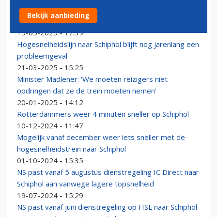
Kabinet reserveert 100 miljoen euro 'leergeld' voor
Bekijk aanbieding
herstel HSL naar Schiphol
15-05-2025 - 17:39
Hogesnelheidslijn naar Schiphol blijft nog jarenlang een
probleemgeval
21-03-2025 - 15:25
Minister Madlener: 'We moeten reizigers niet
opdringen dat ze de trein moeten nemen'
20-01-2025 - 14:12
Rotterdammers weer 4 minuten sneller op Schiphol
10-12-2024 - 11:47
Mogelijk vanaf december weer iets sneller met de
hogesnelheidstrein naar Schiphol
01-10-2024 - 15:35
NS past vanaf 5 augustus dienstregeling IC Direct naar
Schiphol aan vanwege lagere topsnelheid
19-07-2024 - 15:29
NS past vanaf juni dienstregeling op HSL naar Schiphol