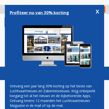
Overslaan
en
x
Digitaal Magazine
Registreer
Check in
naar
Profiteer nu van 30% korting
de
inhoud
gaan
Magazine
Podcasts
Vacatures
Toggl
naviga
Ontvang een jaar lang 30% korting op het beste van
Luchtvaartnieuws en Zakenreisnieuws. Krijg onbeperkt
toegang tot al het nieuws en de bijbehorende Apps.
HOP
Ontvang tevens 12 maanden het Luchtvaartnieuws
Magazine in de mail of op de mat.