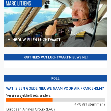
MIJNBOUW, EU EN LUCHTVAART
PARTNERS VAN LUCHTVAARTNIEUWS.NL!
POLL
WAT IS EEN GOEDE NIEUWE NAAM VOOR AIR FRANCE-KLM?
Verzin alsjeblieft iets anders
47% (81 stemmen)
European Airlines Group (EAG)