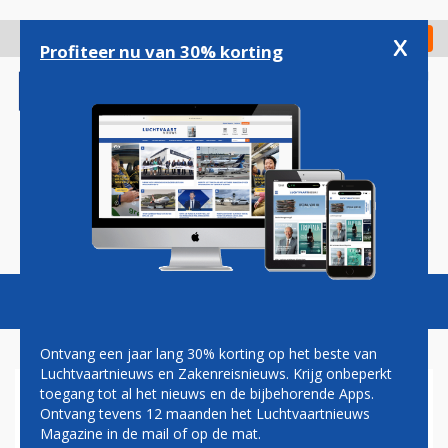
Overslaan
en
x
Digitaal Magazine
Registreer
Check in
naar
Profiteer nu van 30% korting
de
inhoud
gaan
Magazine
Podcasts
Vacatures
Toggl
naviga
Ontvang een jaar lang 30% korting op het beste van
Luchtvaartnieuws en Zakenreisnieuws. Krijg onbeperkt
toegang tot al het nieuws en de bijbehorende Apps.
HVA
Ontvang tevens 12 maanden het Luchtvaartnieuws
Magazine in de mail of op de mat.