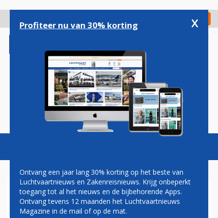
Overslaan
en
x
Digitaal Magazine
Registreer
Check in
naar
Profiteer nu van 30% korting
de
inhoud
gaan
Magazine
Podcasts
Vacatures
Toggl
naviga
Ontvang een jaar lang 30% korting op het beste van
Luchtvaartnieuws en Zakenreisnieuws. Krijg onbeperkt
toegang tot al het nieuws en de bijbehorende Apps.
IBIZA AIRPORT
Ontvang tevens 12 maanden het Luchtvaartnieuws
Magazine in de mail of op de mat.