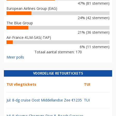
47% (81 stemmen)
European Airlines Group (EAG)
24% (42 stemmen)
The Blue Group
21% (36 stemmen)
Air-France-KLM-SAS(-TAP)
6% (11 stemmen)
Totaal aantal stemmen: 170
Meer polls
VOORDELIGE RETOURTICKETS
TUI vliegtickets
TUI
Jul: 8-dg cruise Oost Middellandse Zee €1235
TUI
Jul: 9-daagse Chogogo Dive & Beach Curacao