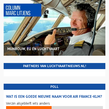
MIJNBOUW, EU EN LUCHTVAART
PARTNERS VAN LUCHTVAARTNIEUWS.NL!
POLL
WAT IS EEN GOEDE NIEUWE NAAM VOOR AIR FRANCE-KLM?
Verzin alsjeblieft iets anders