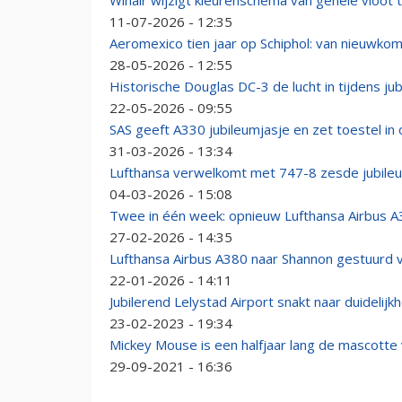
Winair wijzigt kleurenschema van gehele vloot 
11-07-2026 - 12:35
Aeromexico tien jaar op Schiphol: van nieuwko
28-05-2026 - 12:55
Historische Douglas DC-3 de lucht in tijdens ju
22-05-2026 - 09:55
SAS geeft A330 jubileumjasje en zet toestel in 
31-03-2026 - 13:34
Lufthansa verwelkomt met 747-8 zesde jubileu
04-03-2026 - 15:08
Twee in één week: opnieuw Lufthansa Airbus A3
27-02-2026 - 14:35
Lufthansa Airbus A380 naar Shannon gestuurd 
22-01-2026 - 14:11
Jubilerend Lelystad Airport snakt naar duidelijk
23-02-2023 - 19:34
Mickey Mouse is een halfjaar lang de mascotte 
29-09-2021 - 16:36