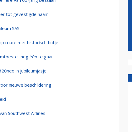
ter ere van 65-jarig bestaan
mer tot gevestigde naam
bileum SAS
op route met historisch tintje
mtoestel: nog één te gaan
20neo in jubileumjasje
voor nieuwe beschildering
heid
van Southwest Airlines