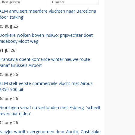
Best gelezen
Crashes
KLM annuleert meerdere vluchten naar Barcelona
door staking
05 aug 26
Donkere wolken boven IndiGo: prijsvechter doet
widebody-vloot weg
31 jul 26
Transavia opent komende winter nieuwe route
vanaf Brussels Airport
05 aug 26
KLM stelt eerste commerciële vlucht met Airbus
A350-900 uit
06 aug 26
Groningen vanaf nu verbonden met Esbjerg: 'scheelt
zeven uur rijden'
04 aug 26
easyJet wordt overgenomen door Apollo, Castlelake