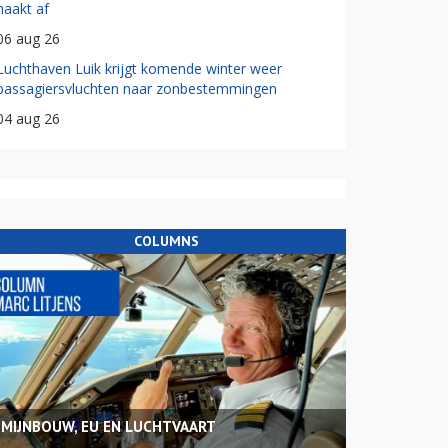
haakt af
06 aug 26
Luchthaven Luik krijgt komende winter weer
passagiersvluchten naar zonbestemmingen
04 aug 26
COLUMNS
MIJNBOUW, EU EN LUCHTVAART