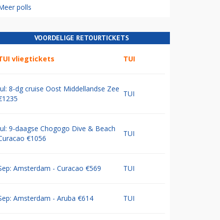
Meer polls
VOORDELIGE RETOURTICKETS
TUI vliegtickets
TUI
Jul: 8-dg cruise Oost Middellandse Zee
TUI
€1235
Jul: 9-daagse Chogogo Dive & Beach
TUI
Curacao €1056
Sep: Amsterdam - Curacao €569
TUI
Sep: Amsterdam - Aruba €614
TUI