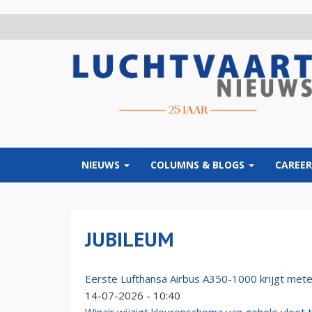
Overslaan
en
naar
de
inhoud
gaan
NIEUWS
COLUMNS & BLOGS
CAREER
JUBILEUM
Eerste Lufthansa Airbus A350-1000 krijgt mete
14-07-2026 - 10:40