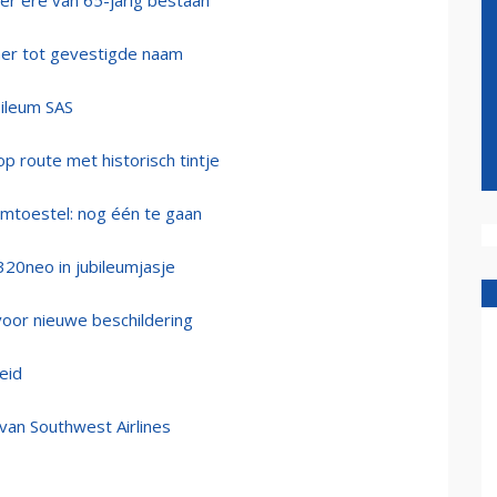
ter ere van 65-jarig bestaan
mer tot gevestigde naam
bileum SAS
op route met historisch tintje
mtoestel: nog één te gaan
20neo in jubileumjasje
voor nieuwe beschildering
heid
van Southwest Airlines