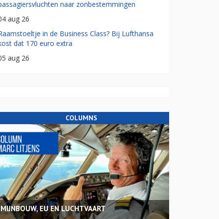
passagiersvluchten naar zonbestemmingen
04 aug 26
Raamstoeltje in de Business Class? Bij Lufthansa
kost dat 170 euro extra
05 aug 26
COLUMNS
MIJNBOUW, EU EN LUCHTVAART