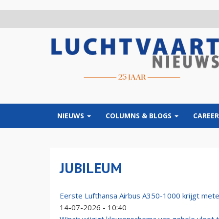
Overslaan
en
naar
de
inhoud
gaan
NIEUWS
COLUMNS & BLOGS
CAREER
JUBILEUM
Eerste Lufthansa Airbus A350-1000 krijgt mete
14-07-2026 - 10:40