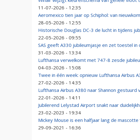
Winair wijzigt kleurenschema van gehele vloot 
11-07-2026 - 12:35
Aeromexico tien jaar op Schiphol: van nieuwko
28-05-2026 - 12:55
Historische Douglas DC-3 de lucht in tijdens ju
22-05-2026 - 09:55
SAS geeft A330 jubileumjasje en zet toestel in 
31-03-2026 - 13:34
Lufthansa verwelkomt met 747-8 zesde jubileu
04-03-2026 - 15:08
Twee in één week: opnieuw Lufthansa Airbus A3
27-02-2026 - 14:35
Lufthansa Airbus A380 naar Shannon gestuurd 
22-01-2026 - 14:11
Jubilerend Lelystad Airport snakt naar duidelijk
23-02-2023 - 19:34
Mickey Mouse is een halfjaar lang de mascotte 
29-09-2021 - 16:36