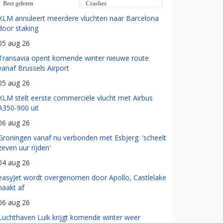
Best gelezen
Crashes
KLM annuleert meerdere vluchten naar Barcelona
door staking
05 aug 26
Transavia opent komende winter nieuwe route
vanaf Brussels Airport
05 aug 26
KLM stelt eerste commerciële vlucht met Airbus
A350-900 uit
06 aug 26
Groningen vanaf nu verbonden met Esbjerg: 'scheelt
zeven uur rijden'
04 aug 26
easyJet wordt overgenomen door Apollo, Castlelake
haakt af
06 aug 26
Luchthaven Luik krijgt komende winter weer