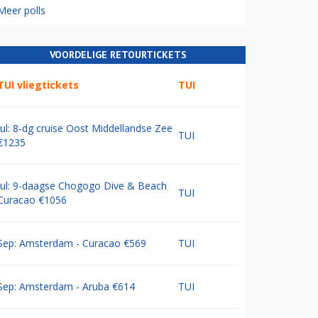
Meer polls
VOORDELIGE RETOURTICKETS
TUI vliegtickets
TUI
Jul: 8-dg cruise Oost Middellandse Zee
TUI
€1235
Jul: 9-daagse Chogogo Dive & Beach
TUI
Curacao €1056
Sep: Amsterdam - Curacao €569
TUI
Sep: Amsterdam - Aruba €614
TUI