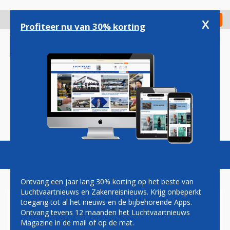
Overslaan
en
x
Digitaal Magazine
Registreer
Check in
naar
Profiteer nu van 30% korting
de
inhoud
gaan
Magazine
Podcasts
Vacatures
Toggl
naviga
Ontvang een jaar lang 30% korting op het beste van
Luchtvaartnieuws en Zakenreisnieuws. Krijg onbeperkt
toegang tot al het nieuws en de bijbehorende Apps.
JUNKSTATUS
Ontvang tevens 12 maanden het Luchtvaartnieuws
Magazine in de mail of op de mat.