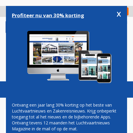
Overslaan
en
x
Digitaal Magazine
Registreer
Check in
naar
Profiteer nu van 30% korting
de
inhoud
gaan
Magazine
Podcasts
Vacatures
Toggl
naviga
Ontvang een jaar lang 30% korting op het beste van
Luchtvaartnieuws en Zakenreisnieuws. Krijg onbeperkt
toegang tot al het nieuws en de bijbehorende Apps.
KABUL
Ontvang tevens 12 maanden het Luchtvaartnieuws
Magazine in de mail of op de mat.