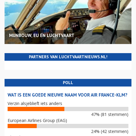
MIJNBOUW, EU EN LUCHTVAART
PARTNERS VAN LUCHTVAARTNIEUWS.NL!
POLL
WAT IS EEN GOEDE NIEUWE NAAM VOOR AIR FRANCE-KLM?
Verzin alsjeblieft iets anders
47% (81 stemmen)
European Airlines Group (EAG)
24% (42 stemmen)