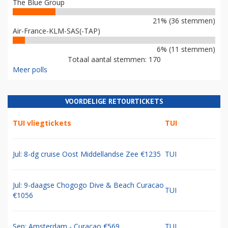
The Blue Group
21% (36 stemmen)
Air-France-KLM-SAS(-TAP)
6% (11 stemmen)
Totaal aantal stemmen: 170
Meer polls
VOORDELIGE RETOURTICKETS
TUI vliegtickets
TUI
Jul: 8-dg cruise Oost Middellandse Zee €1235
TUI
Jul: 9-daagse Chogogo Dive & Beach Curacao
TUI
€1056
Sep: Amsterdam - Curacao €569
TUI