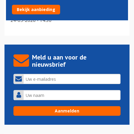
TUI belooft reizigers: deze zomer niet achteraf nog
Bekijk aanbieding
prijsverhogingen
24-05-2026 - 14:30
Meld u aan voor de
nieuwsbrief