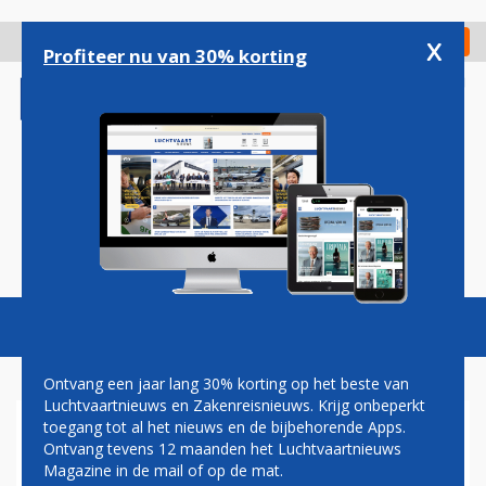
Overslaan
en
x
Digitaal Magazine
Registreer
Check in
naar
Profiteer nu van 30% korting
de
inhoud
gaan
Magazine
Podcasts
Vacatures
Toggl
naviga
Ontvang een jaar lang 30% korting op het beste van
Luchtvaartnieuws en Zakenreisnieuws. Krijg onbeperkt
toegang tot al het nieuws en de bijbehorende Apps.
KEROSINEHEFFING
Ontvang tevens 12 maanden het Luchtvaartnieuws
Magazine in de mail of op de mat.