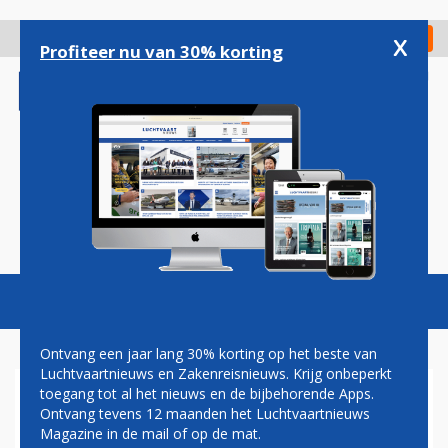
Overslaan
en
x
Digitaal Magazine
Registreer
Check in
naar
Profiteer nu van 30% korting
de
inhoud
gaan
Magazine
Podcasts
Vacatures
Toggl
naviga
Ontvang een jaar lang 30% korting op het beste van
Luchtvaartnieuws en Zakenreisnieuws. Krijg onbeperkt
toegang tot al het nieuws en de bijbehorende Apps.
KEULEN-BONN AIRPORT
Ontvang tevens 12 maanden het Luchtvaartnieuws
Magazine in de mail of op de mat.