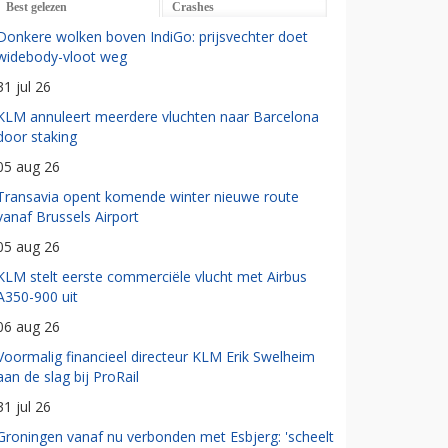
Best gelezen
Crashes
Donkere wolken boven IndiGo: prijsvechter doet
widebody-vloot weg
31 jul 26
KLM annuleert meerdere vluchten naar Barcelona
door staking
05 aug 26
Transavia opent komende winter nieuwe route
vanaf Brussels Airport
05 aug 26
KLM stelt eerste commerciële vlucht met Airbus
A350-900 uit
06 aug 26
Voormalig financieel directeur KLM Erik Swelheim
aan de slag bij ProRail
31 jul 26
Groningen vanaf nu verbonden met Esbjerg: 'scheelt