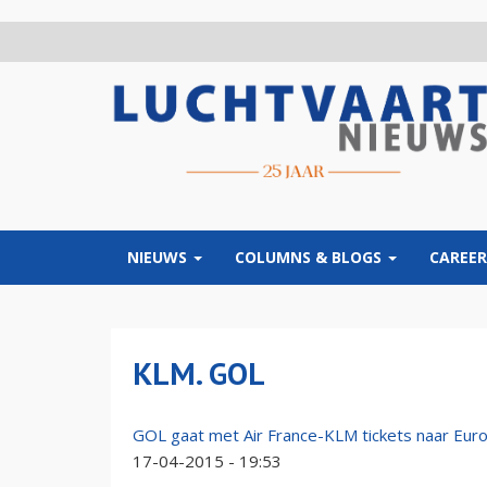
Overslaan
en
naar
de
inhoud
gaan
NIEUWS
COLUMNS & BLOGS
CAREER
KLM. GOL
GOL gaat met Air France-KLM tickets naar Eur
17-04-2015 - 19:53