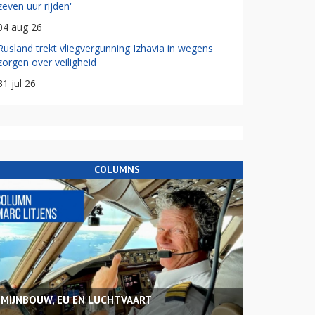
zeven uur rijden'
04 aug 26
Rusland trekt vliegvergunning Izhavia in wegens
zorgen over veiligheid
31 jul 26
COLUMNS
MIJNBOUW, EU EN LUCHTVAART