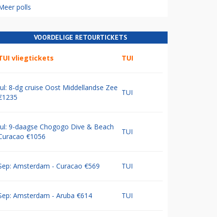
Meer polls
VOORDELIGE RETOURTICKETS
TUI vliegtickets
TUI
Jul: 8-dg cruise Oost Middellandse Zee
TUI
€1235
Jul: 9-daagse Chogogo Dive & Beach
TUI
Curacao €1056
Sep: Amsterdam - Curacao €569
TUI
Sep: Amsterdam - Aruba €614
TUI