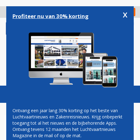
Overslaan
en
x
Digitaal Magazine
Registreer
Check in
naar
Profiteer nu van 30% korting
de
inhoud
gaan
Magazine
Podcasts
Vacatures
Toggl
naviga
Ontvang een jaar lang 30% korting op het beste van
Luchtvaartnieuws en Zakenreisnieuws. Krijg onbeperkt
toegang tot al het nieuws en de bijbehorende Apps.
KUTAISI
Ontvang tevens 12 maanden het Luchtvaartnieuws
Magazine in de mail of op de mat.