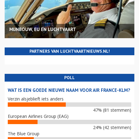
MIJNBOUW, EU EN LUCHTVAART
PARTNERS VAN LUCHTVAARTNIEUWS.NL!
POLL
WAT IS EEN GOEDE NIEUWE NAAM VOOR AIR FRANCE-KLM?
Verzin alsjeblieft iets anders
47% (81 stemmen)
European Airlines Group (EAG)
24% (42 stemmen)
The Blue Group