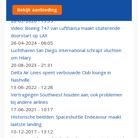
LAX‑bagagemedewerker heeft weinig compassie voor
Bekijk aanbieding
dure gitaren
28-03-2026 - 13:35
Video: Boeing 747 van Lufthansa maakt stuiterende
doorstart op LAX
26-04-2024 - 06:05
Luchthaven San Diego International schrapt vluchten
om Hilary
20-08-2023 - 21:31
Delta Air Lines opent verbouwde Club lounge in
Nashville
13-06-2022 - 12:28
Vertragingen Southwest houden aan; ook problemen
bij andere airlines
17-06-2021 - 10:17
Historische beelden: Spaceshuttle Endeavour maakt
laatste landing
10-12-2017 - 13:12