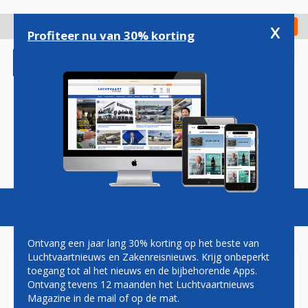
Overslaan
en
x
Digitaal Magazine
Registreer
Check in
naar
Profiteer nu van 30% korting
de
inhoud
gaan
Magazine
Podcasts
Vacatures
Toggl
naviga
Ontvang een jaar lang 30% korting op het beste van
Luchtvaartnieuws en Zakenreisnieuws. Krijg onbeperkt
toegang tot al het nieuws en de bijbehorende Apps.
LAX
Ontvang tevens 12 maanden het Luchtvaartnieuws
Magazine in de mail of op de mat.