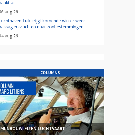
haakt af
06 aug 26
Luchthaven Luik krijgt komende winter weer
passagiersvluchten naar zonbestemmingen
04 aug 26
COLUMNS
MIJNBOUW, EU EN LUCHTVAART