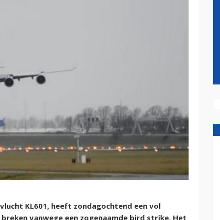
 vlucht KL601, heeft zondagochtend een vol
n breken vanwege een zogenaamde bird strike. Het