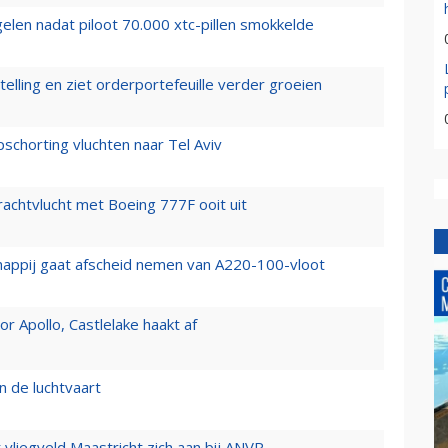
elen nadat piloot 70.000 xtc-pillen smokkelde
elling en ziet orderportefeuille verder groeien
chorting vluchten naar Tel Aviv
vrachtvlucht met Boeing 777F ooit uit
happij gaat afscheid nemen van A220-100-vloot
 Apollo, Castlelake haakt af
n de luchtvaart
t vliegveld Maastricht zich aan bij ANVR