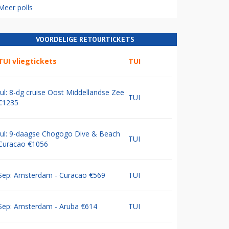
Meer polls
VOORDELIGE RETOURTICKETS
TUI vliegtickets
TUI
Jul: 8-dg cruise Oost Middellandse Zee
TUI
€1235
Jul: 9-daagse Chogogo Dive & Beach
TUI
Curacao €1056
Sep: Amsterdam - Curacao €569
TUI
Sep: Amsterdam - Aruba €614
TUI