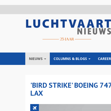
Overslaan
en
naar
de
inhoud
gaan
NIEUWS
COLUMNS & BLOGS
CAREER
'BIRD STRIKE' BOEING 
LAX