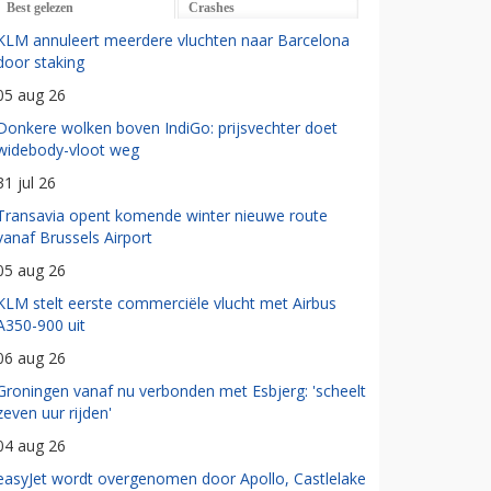
Best gelezen
Crashes
KLM annuleert meerdere vluchten naar Barcelona
door staking
05 aug 26
Donkere wolken boven IndiGo: prijsvechter doet
widebody-vloot weg
31 jul 26
Transavia opent komende winter nieuwe route
vanaf Brussels Airport
05 aug 26
KLM stelt eerste commerciële vlucht met Airbus
A350-900 uit
06 aug 26
Groningen vanaf nu verbonden met Esbjerg: 'scheelt
zeven uur rijden'
04 aug 26
easyJet wordt overgenomen door Apollo, Castlelake