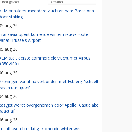
Best gelezen
Crashes
KLM annuleert meerdere vluchten naar Barcelona
door staking
05 aug 26
Transavia opent komende winter nieuwe route
vanaf Brussels Airport
05 aug 26
KLM stelt eerste commerciële vlucht met Airbus
A350-900 uit
06 aug 26
Groningen vanaf nu verbonden met Esbjerg: 'scheelt
zeven uur rijden'
04 aug 26
easyJet wordt overgenomen door Apollo, Castlelake
haakt af
06 aug 26
Luchthaven Luik krijgt komende winter weer