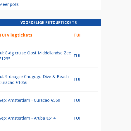
Meer polls
VOORDELIGE RETOURTICKETS
TUI vliegtickets
TUI
Jul: 8-dg cruise Oost Middellandse Zee
TUI
€1235
Jul: 9-daagse Chogogo Dive & Beach
TUI
Curacao €1056
Sep: Amsterdam - Curacao €569
TUI
Sep: Amsterdam - Aruba €614
TUI