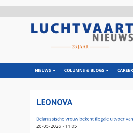
Overslaan
en
naar
de
inhoud
gaan
NIEUWS
COLUMNS & BLOGS
CAREER
LEONOVA
Belarussische vrouw bekent illegale uitvoer va
26-05-2026 - 11:05