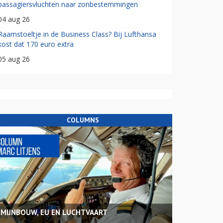
passagiersvluchten naar zonbestemmingen
04 aug 26
Raamstoeltje in de Business Class? Bij Lufthansa
kost dat 170 euro extra
05 aug 26
COLUMNS
MIJNBOUW, EU EN LUCHTVAART