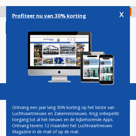
Overslaan
en
x
Digitaal Magazine
Registreer
Check in
naar
Profiteer nu van 30% korting
de
inhoud
gaan
Magazine
Podcasts
Vacatures
Toggl
naviga
Ontvang een jaar lang 30% korting op het beste van
Luchtvaartnieuws en Zakenreisnieuws. Krijg onbeperkt
toegang tot al het nieuws en de bijbehorende Apps.
LETLAND
Ontvang tevens 12 maanden het Luchtvaartnieuws
Magazine in de mail of op de mat.