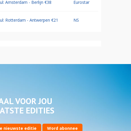
Jul: Amsterdam - Berlijn €38
Eurostar
Jul: Rotterdam - Antwerpen €21
NS
AAL VOOR JOU
ATSTE EDITIES
e nieuwste editie
Word abonnee