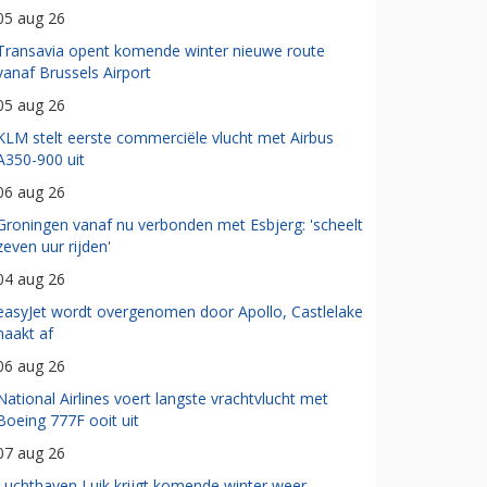
05 aug 26
Transavia opent komende winter nieuwe route
vanaf Brussels Airport
05 aug 26
KLM stelt eerste commerciële vlucht met Airbus
A350-900 uit
06 aug 26
Groningen vanaf nu verbonden met Esbjerg: 'scheelt
zeven uur rijden'
04 aug 26
easyJet wordt overgenomen door Apollo, Castlelake
haakt af
06 aug 26
National Airlines voert langste vrachtvlucht met
Boeing 777F ooit uit
07 aug 26
Luchthaven Luik krijgt komende winter weer