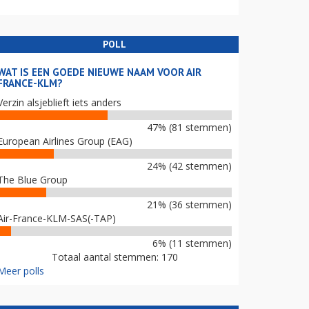
POLL
WAT IS EEN GOEDE NIEUWE NAAM VOOR AIR
FRANCE-KLM?
Verzin alsjeblieft iets anders
47% (81 stemmen)
European Airlines Group (EAG)
24% (42 stemmen)
The Blue Group
21% (36 stemmen)
Air-France-KLM-SAS(-TAP)
6% (11 stemmen)
Totaal aantal stemmen: 170
Meer polls