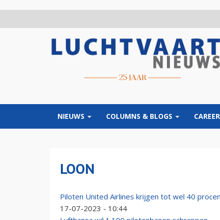
Overslaan
en
naar
de
inhoud
gaan
NIEUWS
COLUMNS & BLOGS
CAREER
LOON
Piloten United Airlines krijgen tot wel 40 proce
17-07-2023 - 10:44