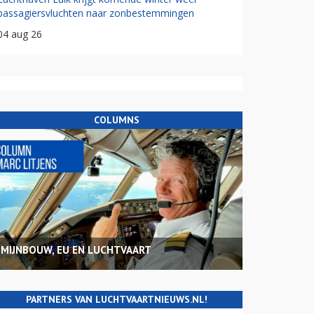
passagiersvluchten naar zonbestemmingen
04 aug 26
COLUMNS
MIJNBOUW, EU EN LUCHTVAART
PARTNERS VAN LUCHTVAARTNIEUWS.NL!