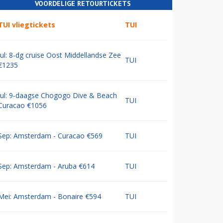
VOORDELIGE RETOURTICKETS
TUI vliegtickets
TUI
Jul: 8-dg cruise Oost Middellandse Zee
TUI
€1235
Jul: 9-daagse Chogogo Dive & Beach
TUI
Curacao €1056
Sep: Amsterdam - Curacao €569
TUI
Sep: Amsterdam - Aruba €614
TUI
Mei: Amsterdam - Bonaire €594
TUI