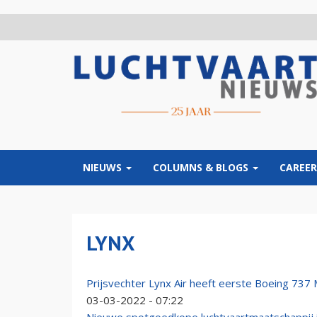
Overslaan
en
naar
de
inhoud
gaan
NIEUWS
COLUMNS & BLOGS
CAREER
LYNX
Prijsvechter Lynx Air heeft eerste Boeing 737
03-03-2022 - 07:22