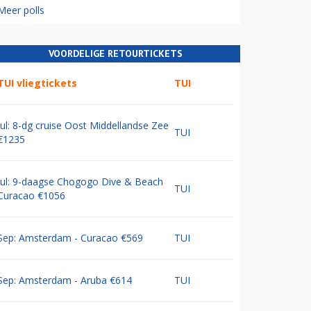
Meer polls
VOORDELIGE RETOURTICKETS
TUI vliegtickets
TUI
Jul: 8-dg cruise Oost Middellandse Zee
TUI
€1235
Jul: 9-daagse Chogogo Dive & Beach
TUI
Curacao €1056
Sep: Amsterdam - Curacao €569
TUI
Sep: Amsterdam - Aruba €614
TUI