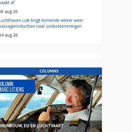
haakt af
06 aug 26
Luchthaven Luik krijgt komende winter weer
passagiersvluchten naar zonbestemmingen
04 aug 26
COLUMNS
MIJNBOUW, EU EN LUCHTVAART