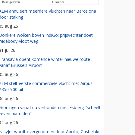
Best gelezen
Crashes
KLM annuleert meerdere vluchten naar Barcelona
door staking
05 aug 26
Donkere wolken boven IndiGo: prijsvechter doet
widebody-vloot weg
31 jul 26
Transavia opent komende winter nieuwe route
vanaf Brussels Airport
05 aug 26
KLM stelt eerste commerciële vlucht met Airbus
A350-900 uit
06 aug 26
Groningen vanaf nu verbonden met Esbjerg: 'scheelt
zeven uur rijden'
04 aug 26
easyJet wordt overgenomen door Apollo, Castlelake