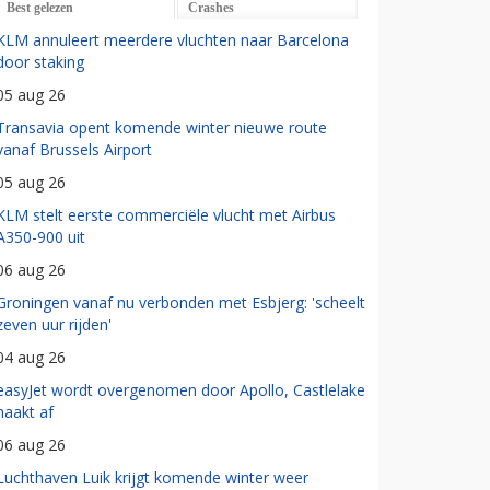
Best gelezen
Crashes
KLM annuleert meerdere vluchten naar Barcelona
door staking
05 aug 26
Transavia opent komende winter nieuwe route
vanaf Brussels Airport
05 aug 26
KLM stelt eerste commerciële vlucht met Airbus
A350-900 uit
06 aug 26
Groningen vanaf nu verbonden met Esbjerg: 'scheelt
zeven uur rijden'
04 aug 26
easyJet wordt overgenomen door Apollo, Castlelake
haakt af
06 aug 26
Luchthaven Luik krijgt komende winter weer