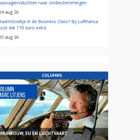
passagiersvluchten naar zonbestemmingen
04 aug 26
Raamstoeltje in de Business Class? Bij Lufthansa
kost dat 170 euro extra
05 aug 26
COLUMNS
MIJNBOUW, EU EN LUCHTVAART