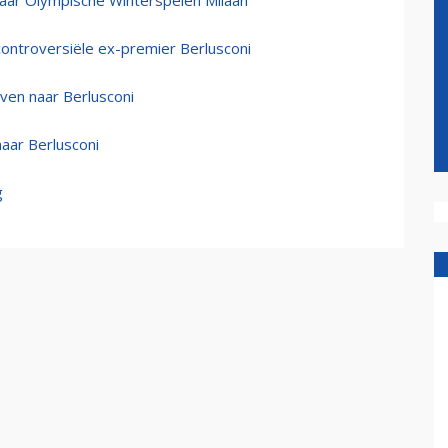
aar Olympische Winterspelen Milaan
ontroversiële ex-premier Berlusconi
ven naar Berlusconi
aar Berlusconi
g