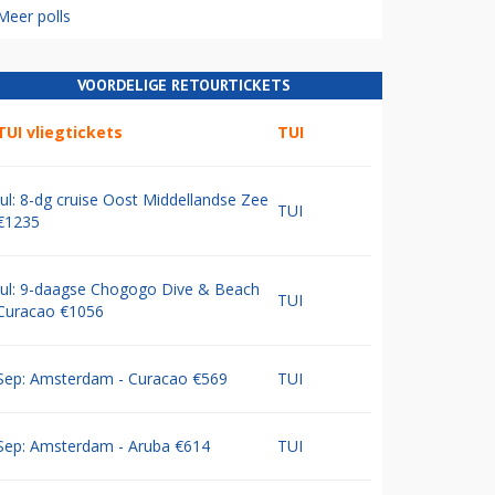
Meer polls
VOORDELIGE RETOURTICKETS
TUI vliegtickets
TUI
Jul: 8-dg cruise Oost Middellandse Zee
TUI
€1235
Jul: 9-daagse Chogogo Dive & Beach
TUI
Curacao €1056
Sep: Amsterdam - Curacao €569
TUI
Sep: Amsterdam - Aruba €614
TUI