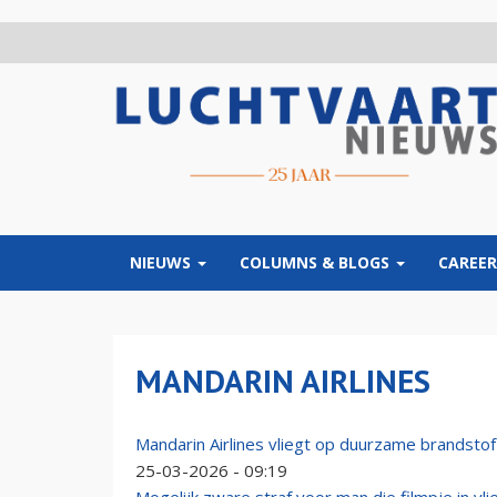
Overslaan
en
naar
de
inhoud
gaan
NIEUWS
COLUMNS & BLOGS
CAREER
MANDARIN AIRLINES
Mandarin Airlines vliegt op duurzame brandstof
25-03-2026 - 09:19