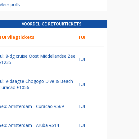
Meer polls
VOORDELIGE RETOURTICKETS
TUI vliegtickets
TUI
Jul: 8-dg cruise Oost Middellandse Zee
TUI
€1235
Jul: 9-daagse Chogogo Dive & Beach
TUI
Curacao €1056
Sep: Amsterdam - Curacao €569
TUI
Sep: Amsterdam - Aruba €614
TUI