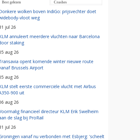
Best gelezen
Crashes
Donkere wolken boven IndiGo: prijsvechter doet
widebody-vloot weg
31 jul 26
KLM annuleert meerdere vluchten naar Barcelona
door staking
05 aug 26
Transavia opent komende winter nieuwe route
vanaf Brussels Airport
05 aug 26
KLM stelt eerste commerciële vlucht met Airbus
A350-900 uit
06 aug 26
Voormalig financieel directeur KLM Erik Swelheim
aan de slag bij ProRail
31 jul 26
Groningen vanaf nu verbonden met Esbjerg: 'scheelt