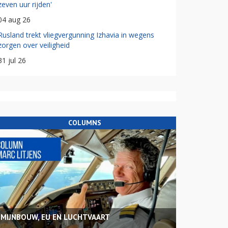
zeven uur rijden'
04 aug 26
Rusland trekt vliegvergunning Izhavia in wegens
zorgen over veiligheid
31 jul 26
COLUMNS
MIJNBOUW, EU EN LUCHTVAART