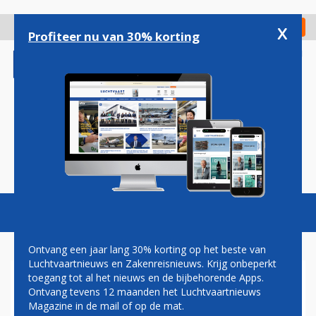
Overslaan
en
x
Digitaal Magazine
Registreer
Check in
naar
Profiteer nu van 30% korting
de
inhoud
gaan
Magazine
Podcasts
Vacatures
Toggl
naviga
Ontvang een jaar lang 30% korting op het beste van
Luchtvaartnieuws en Zakenreisnieuws. Krijg onbeperkt
toegang tot al het nieuws en de bijbehorende Apps.
MARATHON AIRLINES
Ontvang tevens 12 maanden het Luchtvaartnieuws
Magazine in de mail of op de mat.