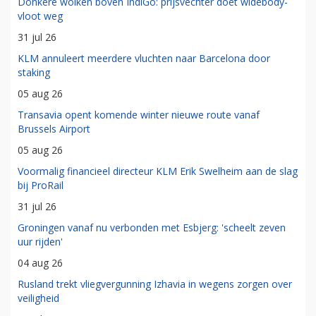
Donkere wolken boven IndiGo: prijsvechter doet widebody-
vloot weg
31 jul 26
KLM annuleert meerdere vluchten naar Barcelona door
staking
05 aug 26
Transavia opent komende winter nieuwe route vanaf
Brussels Airport
05 aug 26
Voormalig financieel directeur KLM Erik Swelheim aan de slag
bij ProRail
31 jul 26
Groningen vanaf nu verbonden met Esbjerg: 'scheelt zeven
uur rijden'
04 aug 26
Rusland trekt vliegvergunning Izhavia in wegens zorgen over
veiligheid