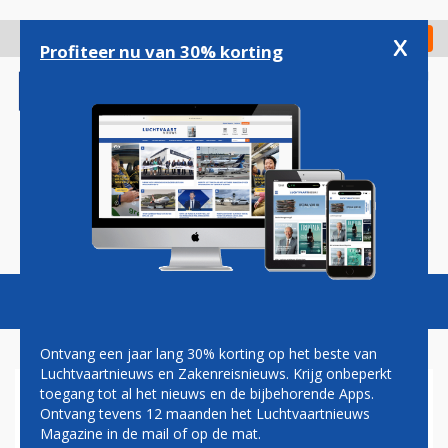
Overslaan
en
x
Digitaal Magazine
Registreer
Check in
naar
Profiteer nu van 30% korting
de
inhoud
gaan
Magazine
Podcasts
Vacatures
Toggl
naviga
Ontvang een jaar lang 30% korting op het beste van
Luchtvaartnieuws en Zakenreisnieuws. Krijg onbeperkt
toegang tot al het nieuws en de bijbehorende Apps.
MILITAIR
Ontvang tevens 12 maanden het Luchtvaartnieuws
Magazine in de mail of op de mat.