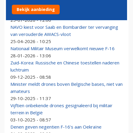
Farnborough Airshow 2026: minder orders, veel
Bekijk aanbieding
aandacht voor duurzaam vliegen
25-07-2026 - 12:00
NAVO kiest voor Saab en Bombardier ter vervanging
van verouderde AWACS-vloot
25-04-2026 - 10:25
Nationaal Militair Museum verwelkomt nieuwe F-16
28-01-2026 - 13:06
Zuid-Korea: Russische en Chinese toestellen naderen
luchtruim
09-12-2025 - 08:58
Minister meldt drones boven Belgische bases, niet van
amateurs
29-10-2025 - 11:37
Vijftien onbekende drones gesignaleerd bij militair
terrein in België
03-10-2025 - 08:57
Denen geven negentien F-16's aan Oekraïne