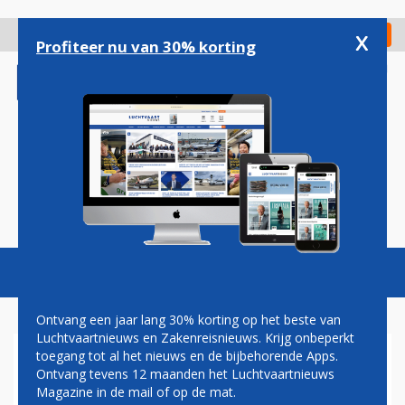
Overslaan
en
x
Digitaal Magazine
Registreer
Check in
naar
Profiteer nu van 30% korting
de
inhoud
gaan
Magazine
Podcasts
Vacatures
Toggl
naviga
Ontvang een jaar lang 30% korting op het beste van
Luchtvaartnieuws en Zakenreisnieuws. Krijg onbeperkt
toegang tot al het nieuws en de bijbehorende Apps.
MIST
Ontvang tevens 12 maanden het Luchtvaartnieuws
Magazine in de mail of op de mat.