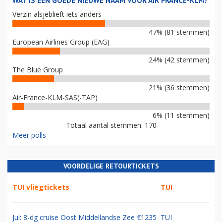
WAT IS EEN GOEDE NIEUWE NAAM VOOR AIR FRANCE-KLM?
Verzin alsjeblieft iets anders
47% (81 stemmen)
European Airlines Group (EAG)
24% (42 stemmen)
The Blue Group
21% (36 stemmen)
Air-France-KLM-SAS(-TAP)
6% (11 stemmen)
Totaal aantal stemmen: 170
Meer polls
VOORDELIGE RETOURTICKETS
TUI vliegtickets
TUI
Jul: 8-dg cruise Oost Middellandse Zee €1235
TUI