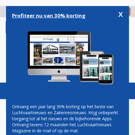
Overslaan
en
x
Digitaal Magazine
Registreer
Check in
naar
Profiteer nu van 30% korting
de
inhoud
gaan
Magazine
Podcasts
Vacatures
Toggl
naviga
Ontvang een jaar lang 30% korting op het beste van
Luchtvaartnieuws en Zakenreisnieuws. Krijg onbeperkt
toegang tot al het nieuws en de bijbehorende Apps.
NANCY
Ontvang tevens 12 maanden het Luchtvaartnieuws
Magazine in de mail of op de mat.