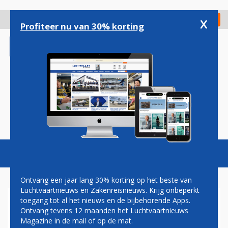
Overslaan
en
x
Digitaal Magazine
Registreer
Check in
naar
Profiteer nu van 30% korting
de
inhoud
gaan
Magazine
Podcasts
Vacatures
Toggl
naviga
Ontvang een jaar lang 30% korting op het beste van
Luchtvaartnieuws en Zakenreisnieuws. Krijg onbeperkt
toegang tot al het nieuws en de bijbehorende Apps.
NARITA AIRPORT
Ontvang tevens 12 maanden het Luchtvaartnieuws
Magazine in de mail of op de mat.