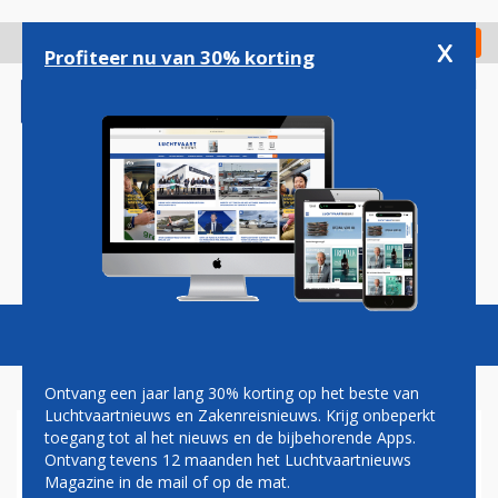
Overslaan
en
x
Digitaal Magazine
Registreer
Check in
naar
Profiteer nu van 30% korting
de
inhoud
gaan
Magazine
Podcasts
Vacatures
Toggl
naviga
Ontvang een jaar lang 30% korting op het beste van
Luchtvaartnieuws en Zakenreisnieuws. Krijg onbeperkt
toegang tot al het nieuws en de bijbehorende Apps.
NASHVILLE
Ontvang tevens 12 maanden het Luchtvaartnieuws
Magazine in de mail of op de mat.