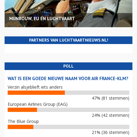
MIJNBOUW, EU EN LUCHTVAART
PARTNERS VAN LUCHTVAARTNIEUWS.NL!
POLL
WAT IS EEN GOEDE NIEUWE NAAM VOOR AIR FRANCE-KLM?
Verzin alsjeblieft iets anders
47% (81 stemmen)
European Airlines Group (EAG)
24% (42 stemmen)
The Blue Group
21% (36 stemmen)