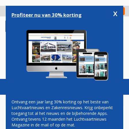
Overslaan
en
x
Digitaal Magazine
Registreer
Check in
naar
Profiteer nu van 30% korting
de
inhoud
gaan
Magazine
Podcasts
Vacatures
Toggl
naviga
Ontvang een jaar lang 30% korting op het beste van
Luchtvaartnieuws en Zakenreisnieuws. Krijg onbeperkt
toegang tot al het nieuws en de bijbehorende Apps.
NICO NIJENHUIS
Ontvang tevens 12 maanden het Luchtvaartnieuws
Magazine in de mail of op de mat.