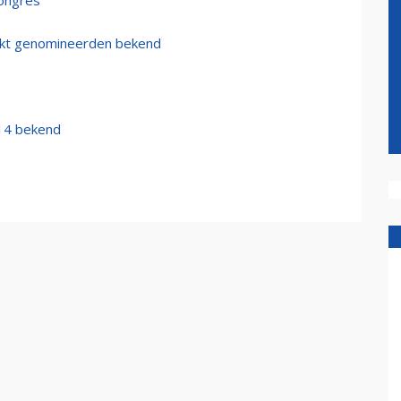
congres
akt genomineerden bekend
014 bekend