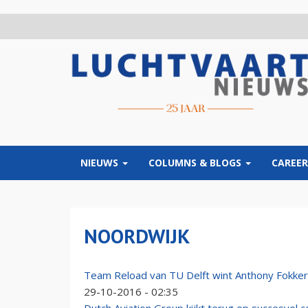
Overslaan
en
naar
de
inhoud
gaan
NIEUWS
COLUMNS & BLOGS
CAREER
NOORDWIJK
Team Reload van TU Delft wint Anthony Fokker 
29-10-2016 - 02:35