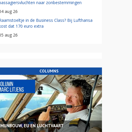
passagiersvluchten naar zonbestemmingen
04 aug 26
Raamstoeltje in de Business Class? Bij Lufthansa
kost dat 170 euro extra
05 aug 26
COLUMNS
MIJNBOUW, EU EN LUCHTVAART