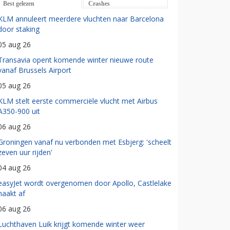
Best gelezen
Crashes
KLM annuleert meerdere vluchten naar Barcelona
door staking
05 aug 26
Transavia opent komende winter nieuwe route
vanaf Brussels Airport
05 aug 26
KLM stelt eerste commerciële vlucht met Airbus
A350-900 uit
06 aug 26
Groningen vanaf nu verbonden met Esbjerg: 'scheelt
zeven uur rijden'
04 aug 26
easyJet wordt overgenomen door Apollo, Castlelake
haakt af
06 aug 26
Luchthaven Luik krijgt komende winter weer