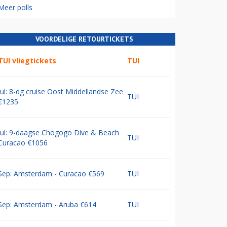
Meer polls
VOORDELIGE RETOURTICKETS
TUI vliegtickets
TUI
Jul: 8-dg cruise Oost Middellandse Zee
TUI
€1235
Jul: 9-daagse Chogogo Dive & Beach
TUI
Curacao €1056
Sep: Amsterdam - Curacao €569
TUI
Sep: Amsterdam - Aruba €614
TUI