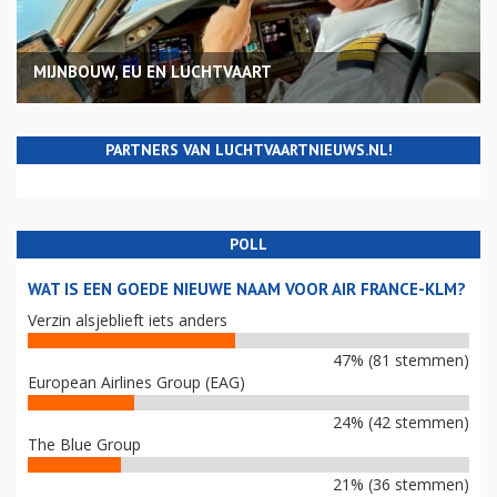
MIJNBOUW, EU EN LUCHTVAART
PARTNERS VAN LUCHTVAARTNIEUWS.NL!
POLL
WAT IS EEN GOEDE NIEUWE NAAM VOOR AIR FRANCE-KLM?
Verzin alsjeblieft iets anders
47% (81 stemmen)
European Airlines Group (EAG)
24% (42 stemmen)
The Blue Group
21% (36 stemmen)