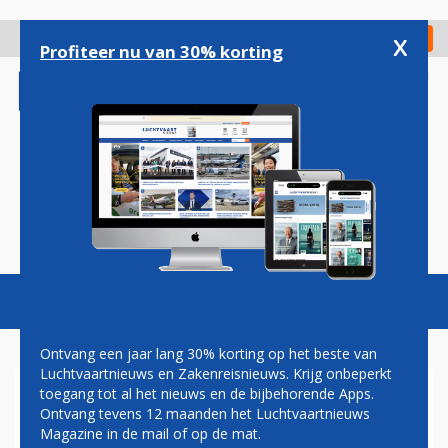
Overslaan
en
x
Digitaal Magazine
Registreer
Check in
naar
Profiteer nu van 30% korting
de
inhoud
gaan
Magazine
Podcasts
Vacatures
Toggl
naviga
Ontvang een jaar lang 30% korting op het beste van
Luchtvaartnieuws en Zakenreisnieuws. Krijg onbeperkt
toegang tot al het nieuws en de bijbehorende Apps.
NORSE ATLANTIC
Ontvang tevens 12 maanden het Luchtvaartnieuws
Magazine in de mail of op de mat.