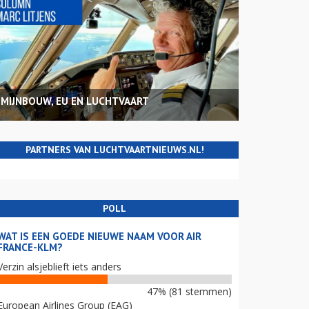
MIJNBOUW, EU EN LUCHTVAART
PARTNERS VAN LUCHTVAARTNIEUWS.NL!
POLL
WAT IS EEN GOEDE NIEUWE NAAM VOOR AIR
FRANCE-KLM?
Verzin alsjeblieft iets anders
47% (81 stemmen)
European Airlines Group (EAG)