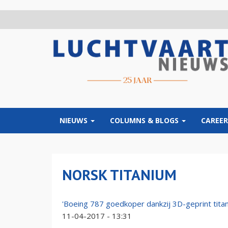
Overslaan
en
naar
de
inhoud
gaan
NIEUWS
COLUMNS & BLOGS
CAREER
NORSK TITANIUM
'Boeing 787 goedkoper dankzij 3D-geprint tita
11-04-2017 - 13:31