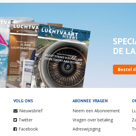
SPECI
DE LA
Bestel d
VOLG ONS
ABONNEE VRAGEN
O
Nieuwsbrief
Neem een Abonnement
Lu
Twitter
Vragen over betaling
Za
Facebook
Adreswijziging
Tr