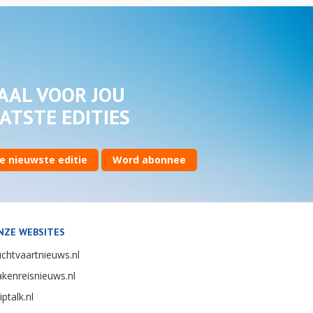
AAL VOOR JOU
ATSTE EDITIES
e nieuwste editie
Word abonnee
NZE WEBSITES
chtvaartnieuws.nl
kenreisnieuws.nl
iptalk.nl