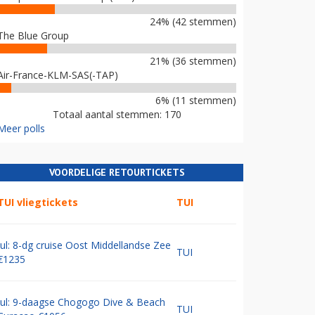
24% (42 stemmen)
The Blue Group
21% (36 stemmen)
Air-France-KLM-SAS(-TAP)
6% (11 stemmen)
Totaal aantal stemmen: 170
Meer polls
VOORDELIGE RETOURTICKETS
TUI vliegtickets
TUI
Jul: 8-dg cruise Oost Middellandse Zee
TUI
€1235
Jul: 9-daagse Chogogo Dive & Beach
TUI